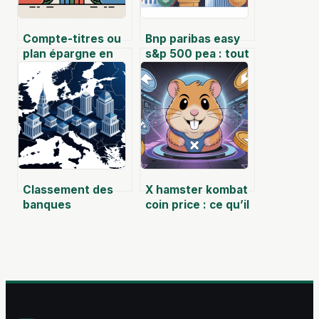
Compte-titres ou
Bnp paribas easy
plan épargne en
s&p 500 pea : tout
actions : que
comprendre avant
choisir pour
d’investir
investir en bourse
?
Classement des
X hamster kombat
banques
coin price : ce qu’il
européennes :
vaut vraiment et
comprendre les
comment
leaders et les
l’anticiper
enjeux en 2025