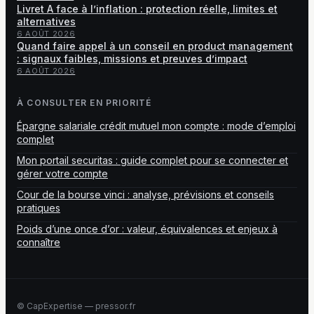
Livret A face à l’inflation : protection réelle, limites et
alternatives
6 AOÛT 2026
Quand faire appel à un conseil en product management
: signaux faibles, missions et preuves d’impact
6 AOÛT 2026
À CONSULTER EN PRIORITÉ
Épargne salariale crédit mutuel mon compte : mode d’emploi
complet
Mon portail securitas : guide complet pour se connecter et
gérer votre compte
Cour de la bourse vinci : analyse, prévisions et conseils
pratiques
Poids d’une once d’or : valeur, équivalences et enjeux à
connaître
© CapExpertise — pressor.fr