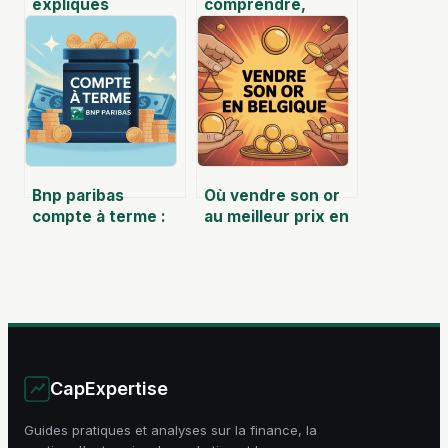
expliqués
comprendre,
simplement :
rédiger et
fonctionnement,
exploiter un cahier
utilité et enjeux
des charges
performant
Bnp paribas
Où vendre son or
compte à terme :
au meilleur prix en
fonctionnement,
belgique : le guide
taux et
pour bien décider
alternatives à
connaître
CapExpertise
Guides pratiques et analyses sur la finance, la