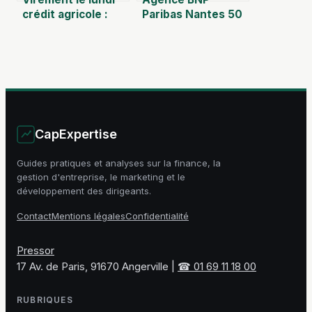
crédit agricole :
Paribas Nantes 50
délais, jours fériés
Otages : vos
et astuces
projets
immobiliers et
financiers au cœur
de Nantes
CapExpertise
Guides pratiques et analyses sur la finance, la
gestion d'entreprise, le marketing et le
développement des dirigeants.
Contact
Mentions légales
Confidentialité
Pressor
17 Av. de Paris, 91670 Angerville
|
☎ 01 69 11 18 00
RUBRIQUES