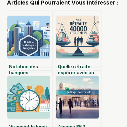
Articles Qui Pourraient Vous Intéresser :
Notation des
Quelle retraite
banques
espérer avec un
françaises :
salaire de 4000
comprendre les
euros net par mois
évaluations et en
tirer parti
Virement le lundi
Agence BNP