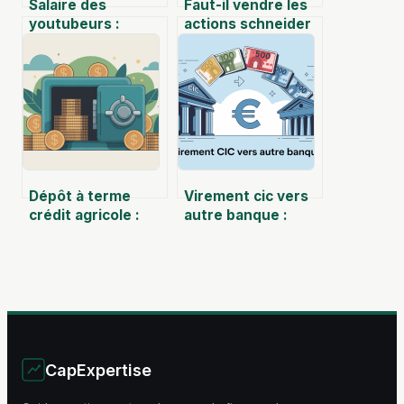
Salaire des
Faut-il vendre les
youtubeurs :
actions schneider
revenus moyens
maintenant ou
et calcul des gains
encore patienter ?
Dépôt à terme
Virement cic vers
crédit agricole :
autre banque :
avis, rendements
délais, frais et
et limites à
marche à suivre
connaître
CapExpertise