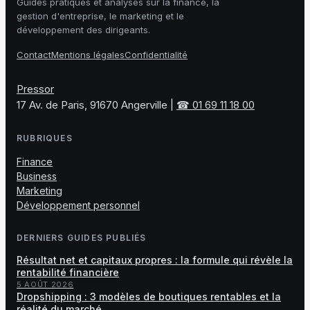
Guides pratiques et analyses sur la finance, la
gestion d'entreprise, le marketing et le
développement des dirigeants.
Contact
Mentions légales
Confidentialité
Pressor
17 Av. de Paris, 91670 Angerville
|
☎ 01 69 11 18 00
RUBRIQUES
Finance
Business
Marketing
Développement personnel
DERNIERS GUIDES PUBLIÉS
Résultat net et capitaux propres : la formule qui révèle la
rentabilité financière
5 AOÛT 2026
Dropshipping : 3 modèles de boutiques rentables et la
réalité du marché