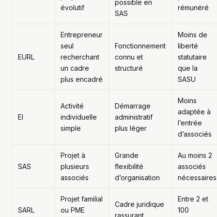
possible en
évolutif
rémunéré
SAS
Entrepreneur
Moins de
seul
Fonctionnement
liberté
EURL
recherchant
connu et
statutaire
un cadre
structuré
que la
plus encadré
SASU
Moins
Activité
Démarrage
adaptée à
EI
individuelle
administratif
l’entrée
simple
plus léger
d’associés
Projet à
Grande
Au moins 2
SAS
plusieurs
flexibilité
associés
associés
d’organisation
nécessaires
Projet familial
Entre 2 et
Cadre juridique
SARL
ou PME
100
rassurant