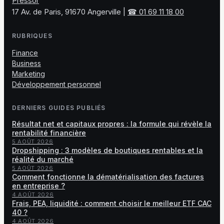
Pressor
17 Av. de Paris, 91670 Angerville
|
☎ 01 69 11 18 00
RUBRIQUES
Finance
Business
Marketing
Développement personnel
DERNIERS GUIDES PUBLIÉS
Résultat net et capitaux propres : la formule qui révèle la
rentabilité financière
5 AOÛT 2026
Dropshipping : 3 modèles de boutiques rentables et la
réalité du marché
5 AOÛT 2026
Comment fonctionne la dématérialisation des factures
en entreprise ?
4 AOÛT 2026
Frais, PEA, liquidité : comment choisir le meilleur ETF CAC
40 ?
4 AOÛT 2026