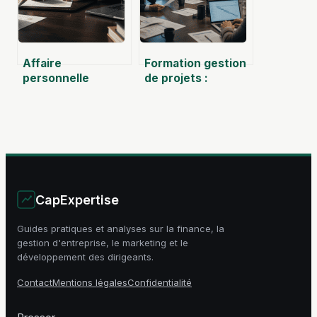
Affaire
Formation gestion
personnelle
de projets :
commerçant : 0
comment choisir la
euro de capital et
certification qui
3 étapes pour
boostera votre
lancer votre
carrière ?
activité
CapExpertise
Guides pratiques et analyses sur la finance, la
gestion d'entreprise, le marketing et le
développement des dirigeants.
Contact
Mentions légales
Confidentialité