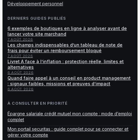
Développement personnel
DERNIERS GUIDES PUBLIÉS
6 exemples de boutiques en ligne à analyser avant de
lancer votre site marchand
7 AOÛT 2026
Les champs indispensables d’un tableau de note de
frais pour éviter un remboursement bloqué
7 AOÛT 2026
Livret A face à l’inflation : protection réelle, limites et
alternatives
6 AOÛT 2026
Quand faire appel à un conseil en product management
: signaux faibles, missions et preuves d’impact
6 AOÛT 2026
À CONSULTER EN PRIORITÉ
Épargne salariale crédit mutuel mon compte : mode d’emploi
complet
Mon portail securitas : guide complet pour se connecter et
gérer votre compte