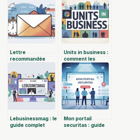
Lettre
Units in business :
recommandée
comment les
délai : tout
comprendre et
comprendre pour
bien les utiliser
ne rien rater
Lebusinessmag : le
Mon portail
guide complet
securitas : guide
pour comprendre
complet pour se
ce média business
connecter et