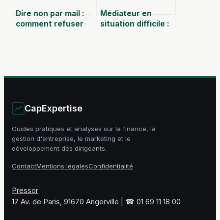
Dire non par mail :
Médiateur en
comment refuser
situation difficile :
avec diplomatie
transformer un
sans perdre sa
blocage radical en
crédibilité
accord durable
CapExpertise
Guides pratiques et analyses sur la finance, la
gestion d'entreprise, le marketing et le
développement des dirigeants.
Contact
Mentions légales
Confidentialité
Pressor
17 Av. de Paris, 91670 Angerville
|
☎ 01 69 11 18 00