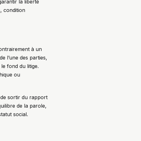
arantir la liberté
, condition
 Contrairement à un
de l’une des parties,
e fond du litige.
chique ou
 de sortir du rapport
ilibre de la parole,
atut social.