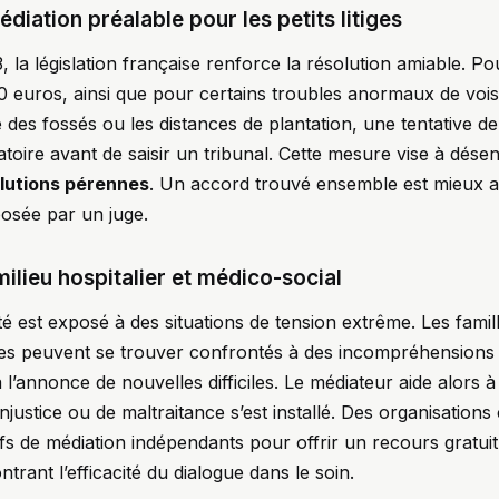
édiation préalable pour les petits litiges
la législation française renforce la résolution amiable. Pour 
0 euros, ainsi que pour certains troubles anormaux de voi
e des fossés ou les distances de plantation, une tentative d
gatoire avant de saisir un tribunal. Cette mesure vise à dés
lutions pérennes
. Un accord trouvé ensemble est mieux a
osée par un juge.
ilieu hospitalier et médico-social
é est exposé à des situations de tension extrême. Les famille
tes peuvent se trouver confrontés à des incompréhensions m
l’annonce de nouvelles difficiles. Le médiateur aide alors à 
injustice ou de maltraitance s’est installé. Des organisatio
ifs de médiation indépendants pour offrir un recours gratuit
rant l’efficacité du dialogue dans le soin.