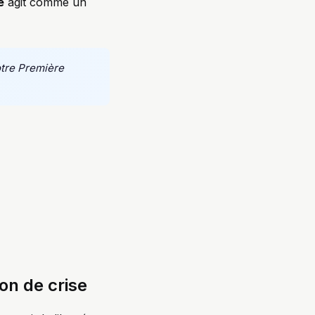
e
agit comme un
otre Première
on de crise