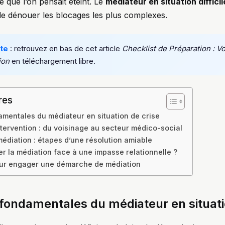
e que l’on pensait éteint. Le
médiateur en situation difficil
 de dénouer les blocages les plus complexes.
te
: retrouvez en bas de cet article
Checklist de Préparation : V
ion
en téléchargement libre.
res
amentales du médiateur en situation de crise
ntervention : du voisinage au secteur médico-social
édiation : étapes d’une résolution amiable
er la médiation face à une impasse relationnelle ?
our engager une démarche de médiation
fondamentales du médiateur en situati