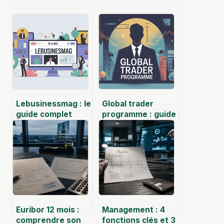
Lebusinessmag : le
Global trader
guide complet
programme : guide
pour comprendre
complet pour
ce média business
choisir la bonne
en ligne
formation
Euribor 12 mois :
Management : 4
comprendre son
fonctions clés et 3