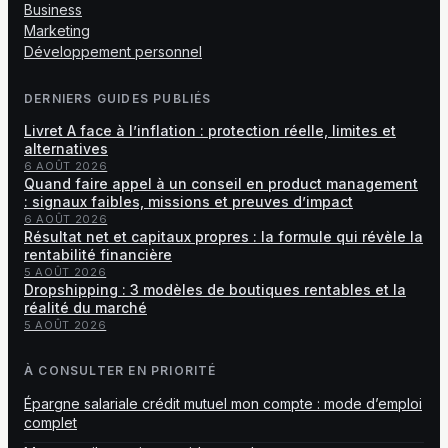
Business
Marketing
Développement personnel
DERNIERS GUIDES PUBLIÉS
Livret A face à l’inflation : protection réelle, limites et
alternatives
6 AOÛT 2026
Quand faire appel à un conseil en product management
: signaux faibles, missions et preuves d’impact
6 AOÛT 2026
Résultat net et capitaux propres : la formule qui révèle la
rentabilité financière
5 AOÛT 2026
Dropshipping : 3 modèles de boutiques rentables et la
réalité du marché
5 AOÛT 2026
À CONSULTER EN PRIORITÉ
Épargne salariale crédit mutuel mon compte : mode d’emploi
complet