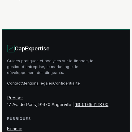
calcul et anticiper
niveaux pour
l’impact sur vos
piloter une
crédits
organisation
CapExpertise
Guides pratiques et analyses sur la finance, la
gestion d'entreprise, le marketing et le
développement des dirigeants.
Contact
Mentions légales
Confidentialité
Pressor
17 Av. de Paris, 91670 Angerville
|
☎ 01 69 11 18 00
RUBRIQUES
Finance