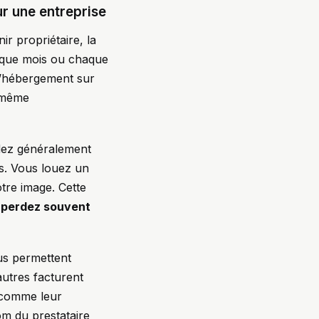
r une entreprise
r propriétaire, la
aque mois ou chaque
 l’hébergement sur
s même
sédez généralement
us. Vous louez un
otre image. Cette
s perdez souvent
ous permettent
autres facturent
s comme leur
om du prestataire