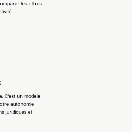
comparer les offres
ivité.
x
e. C’est un modèle
 votre autonomie
s juridiques et