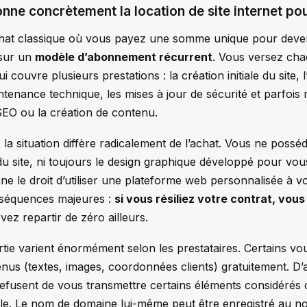
ne concrètement la location de site internet pou
chat classique où vous payez une somme unique pour deveni
 sur un
modèle d’abonnement récurrent
. Vous versez ch
 couvre plusieurs prestations : la création initiale du site,
ntenance technique, les mises à jour de sécurité et parfoi
EO ou la création de contenu.
e, la situation diffère radicalement de l’achat. Vous ne pos
u site, ni toujours le design graphique développé pour vo
ne le droit d’utiliser une plateforme web personnalisée à v
onséquences majeures :
si vous résiliez votre contrat, vou
vez repartir de zéro ailleurs.
rtie varient énormément selon les prestataires. Certains v
nus (textes, images, coordonnées clients) gratuitement. D’
 refusent de vous transmettre certains éléments considéré
elle. Le nom de domaine lui-même peut être enregistré au n