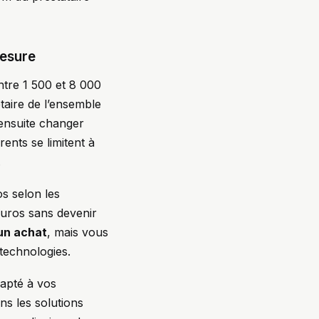
mesure
entre 1 500 et 8 000
taire de l’ensemble
ensuite changer
ents se limitent à
.
os selon les
euros sans devenir
’un achat
, mais vous
technologies.
apté à vos
ns les solutions