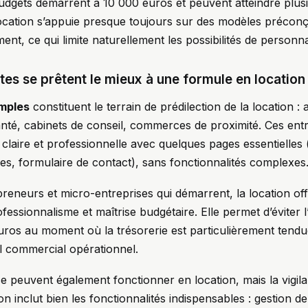
udgets démarrent à 10 000 euros et peuvent atteindre plusi
 location s’appuie presque toujours sur des modèles précon
nt, ce qui limite naturellement les possibilités de personna
tes se prêtent le mieux à une formule en location
imples
constituent le terrain de prédilection de la location : 
nté, cabinets de conseil, commerces de proximité. Ces ent
laire et professionnelle avec quelques pages essentielles 
s, formulaire de contact), sans fonctionnalités complexes
reneurs et micro-entreprises qui démarrent, la location off
fessionnalisme et maîtrise budgétaire. Elle permet d’éviter 
’euros au moment où la trésorerie est particulièrement tendu
l commercial opérationnel.
 peuvent également fonctionner en location, mais la vigil
ion inclut bien les fonctionnalités indispensables : gestion 