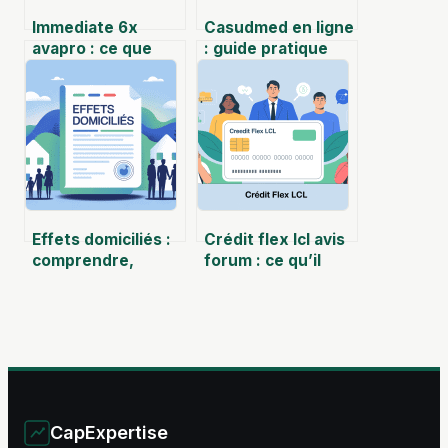
Immediate 6x
Casudmed en ligne
avapro : ce que
: guide pratique
vous devez
pour accéder à vos
vraiment savoir
services médicaux
Effets domiciliés :
Crédit flex lcl avis
comprendre,
forum : ce qu’il
optimiser et
faut vraiment
sécuriser vos avis
savoir
d’imposition
CapExpertise