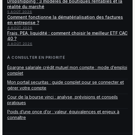
Dropshipping : 3 modèles de boutiques rentables et la
réalité du marché
5 AOÛT 2026
Comment fonctionne la dématérialisation des factures
en entreprise ?
4 AOÛT 2026
Frais, PEA, liquidité : comment choisir le meilleur ETF CAC
40 ?
4 AOÛT 2026
À CONSULTER EN PRIORITÉ
Épargne salariale crédit mutuel mon compte : mode d’emploi
complet
Mon portail securitas : guide complet pour se connecter et
gérer votre compte
Cour de la bourse vinci : analyse, prévisions et conseils
pratiques
Poids d’une once d’or : valeur, équivalences et enjeux à
connaître