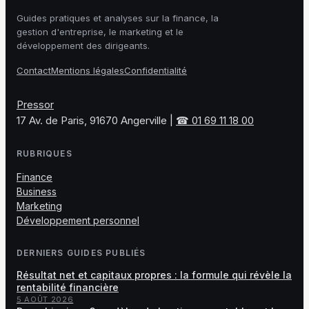
Guides pratiques et analyses sur la finance, la
gestion d'entreprise, le marketing et le
développement des dirigeants.
Contact
Mentions légales
Confidentialité
Pressor
17 Av. de Paris, 91670 Angerville
|
☎ 01 69 11 18 00
RUBRIQUES
Finance
Business
Marketing
Développement personnel
DERNIERS GUIDES PUBLIÉS
Résultat net et capitaux propres : la formule qui révèle la
rentabilité financière
5 AOÛT 2026