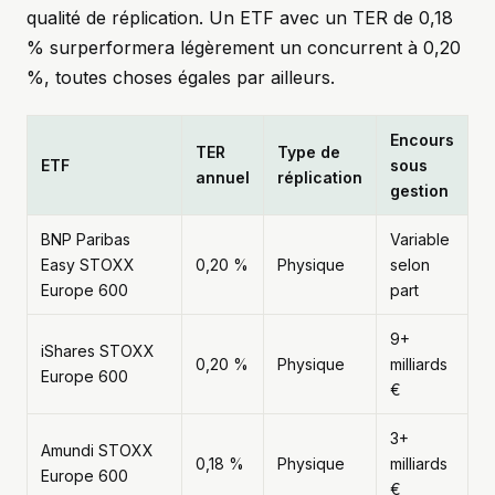
qualité de réplication. Un ETF avec un TER de 0,18
% surperformera légèrement un concurrent à 0,20
%, toutes choses égales par ailleurs.
Encours
TER
Type de
ETF
sous
annuel
réplication
gestion
BNP Paribas
Variable
Easy STOXX
0,20 %
Physique
selon
Europe 600
part
9+
iShares STOXX
0,20 %
Physique
milliards
Europe 600
€
3+
Amundi STOXX
0,18 %
Physique
milliards
Europe 600
€