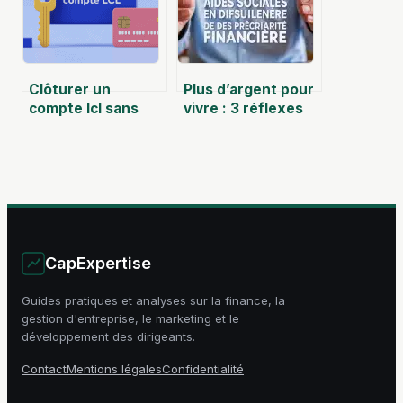
Clôturer un
Plus d’argent pour
compte lcl sans
vivre : 3 réflexes
erreur ni frais
d’urgence et les
cachés
aides pour
stabiliser votre
situation
CapExpertise
Guides pratiques et analyses sur la finance, la
gestion d'entreprise, le marketing et le
développement des dirigeants.
Contact
Mentions légales
Confidentialité