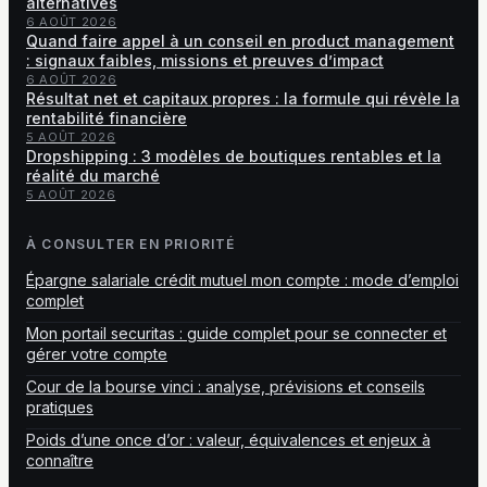
alternatives
6 AOÛT 2026
Quand faire appel à un conseil en product management
: signaux faibles, missions et preuves d’impact
6 AOÛT 2026
Résultat net et capitaux propres : la formule qui révèle la
rentabilité financière
5 AOÛT 2026
Dropshipping : 3 modèles de boutiques rentables et la
réalité du marché
5 AOÛT 2026
À CONSULTER EN PRIORITÉ
Épargne salariale crédit mutuel mon compte : mode d’emploi
complet
Mon portail securitas : guide complet pour se connecter et
gérer votre compte
Cour de la bourse vinci : analyse, prévisions et conseils
pratiques
Poids d’une once d’or : valeur, équivalences et enjeux à
connaître