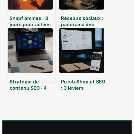
Snapflammes : 3
Réseaux sociaux :
jours pour activer
panorama des
votre série et les
plateformes et
règles pour ne
critères pour
jamais la perdre
choisir la bonne
Stratégie de
PrestaShop et SEO
contenu SEO : 4
: 3 leviers
piliers pour
techniques pour
dominer la SERP
booster votre
sans budget
visibilité organique
publicitaire