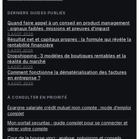
DERNIERS GUIDES PUBLIÉS
Quand faire appel à un conseil en product management
: signaux faibles, missions et preuves d’impact
6 AOÛT 2026
Résultat net et capitaux propres : la formule qui révèle la
rentabilité financière
5 AOÛT 2026
Dropshipping : 3 modèles de boutiques rentables et la
réalité du marché
5 AOÛT 2026
Comment fonctionne la dématérialisation des factures
en entreprise ?
4 AOÛT 2026
À CONSULTER EN PRIORITÉ
Épargne salariale crédit mutuel mon compte : mode d’emploi
complet
Mon portail securitas : guide complet pour se connecter et
gérer votre compte
Cour de la bourse vinci : analyse, prévisions et conseils