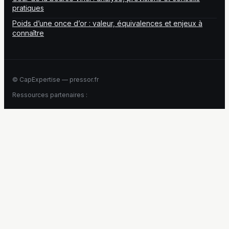
pratiques
Poids d’une once d’or : valeur, équivalences et enjeux à
connaître
© CapExpertise — pressor.fr
Ressources partenaires :