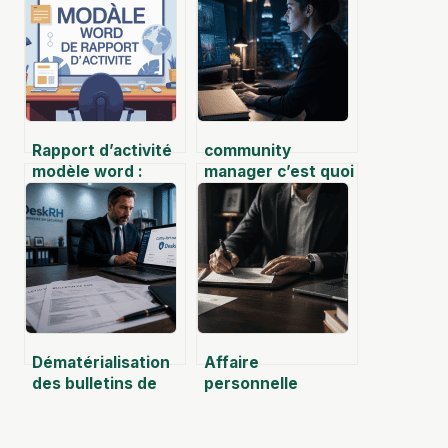
Rapport d’activité
community
modèle word :
manager c’est quoi
exemples prêts à
adapter et
conseils clés
Dématérialisation
Affaire
des bulletins de
personnelle
paie : comment
commerçant : 0
DeskRH sécurise
euro de capital et
vos archives et
3 étapes pour