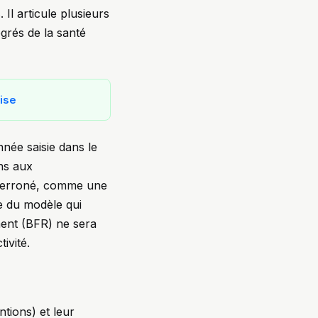
Il articule plusieurs
grés de la santé
rise
nnée saisie dans le
ns aux
st erroné, comme une
ce du modèle qui
ment (BFR) ne sera
ivité.
tions) et leur