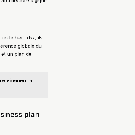
architecture logique
n fichier .xlsx, ils
ohérence globale du
et un plan de
tre virement a
siness plan