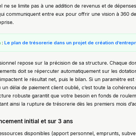
ne se limite pas à une addition de revenus et de dépenses. 
qui communiquent entre eux pour offrir une vision à 360 de
eprise.
n
:
Le plan de trésorerie dans un projet de création d’entrep
visionnel repose sur la précision de sa structure. Chaque do
sements doit se répercuter automatiquement sur les dotatio
impactent le résultat net, puis le bilan. Si un paramètre e
un délai de paiement client oublié, c’est toute la cohéren
cture robuste garantit que votre besoin en fonds de roule
ant ainsi la rupture de trésorerie dès les premiers mois d’act
ncement initial et sur 3 ans
 ressources disponibles (apport personnel, emprunts, subven