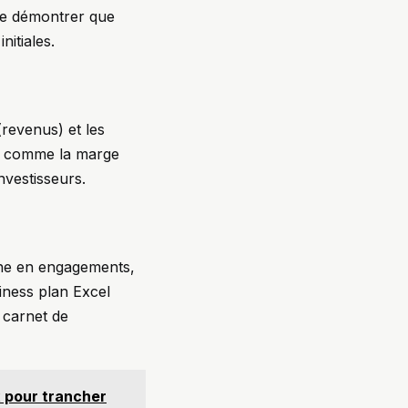
t de démontrer que
nitiales.
(revenus) et les
, comme la marge
nvestisseurs.
onne en engagements,
siness plan Excel
 carnet de
x pour trancher