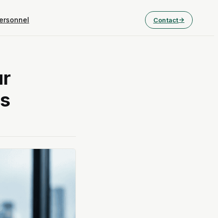
ersonnel
Contact
ur
es