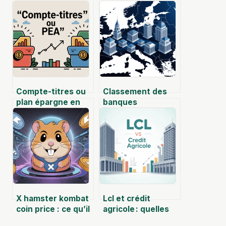
Compte-titres ou
Classement des
plan épargne en
banques
actions : que
européennes :
choisir pour
comprendre les
investir en bourse
leaders et les
?
enjeux en 2025
X hamster kombat
Lcl et crédit
coin price : ce qu’il
agricole : quelles
vaut vraiment et
différences et