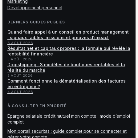
Marketing
Développement personnel
DERNIERS GUIDES PUBLIÉS
Quand faire appel à un conseil en product management
: signaux faibles, missions et preuves d’impact
6 AOÛT 2026
Résultat net et capitaux propres : la formule qui révèle la
rentabilité financière
5 AOÛT 2026
Dropshipping : 3 modèles de boutiques rentables et la
réalité du marché
5 AOÛT 2026
Comment fonctionne la dématérialisation des factures
en entreprise ?
4 AOÛT 2026
À CONSULTER EN PRIORITÉ
Épargne salariale crédit mutuel mon compte : mode d’emploi
complet
Mon portail securitas : guide complet pour se connecter et
gérer votre compte