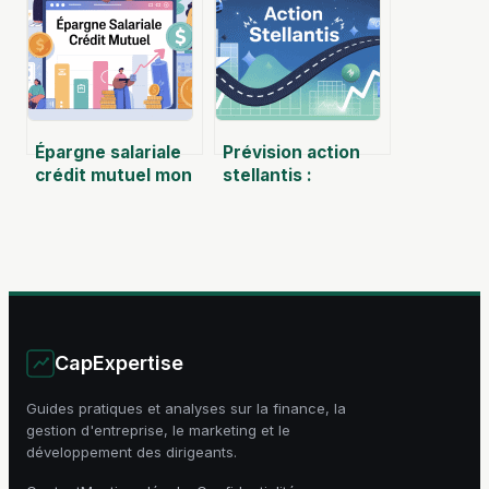
sereinement
Épargne salariale
Prévision action
crédit mutuel mon
stellantis :
compte : mode
perspectives,
d’emploi complet
scénarios et
risques pour les
investisseurs
CapExpertise
Guides pratiques et analyses sur la finance, la
gestion d'entreprise, le marketing et le
développement des dirigeants.