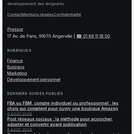
développement des dirigeants.
Contact
Mentions légales
Confidentialité
Pressor
17 Av. de Paris, 91670 Angerville
|
☎ 01 69 11 18 00
RUBRIQUES
Finance
Business
Marketing
Développement personnel
DERNIERS GUIDES PUBLIÉS
FBA ou FBM, compte individuel ou professionnel : les
choix qui comptent pour ouvrir une boutique Amazon
8 AOÛT 2026
Post réseaux sociaux : la méthode pour accrocher,
adapter et convertir avant publication
8 AOÛT 2026