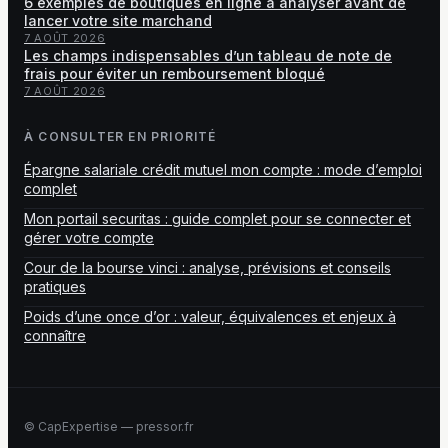
6 exemples de boutiques en ligne à analyser avant de
lancer votre site marchand
7 AOÛT 2026
Les champs indispensables d’un tableau de note de
frais pour éviter un remboursement bloqué
7 AOÛT 2026
À CONSULTER EN PRIORITÉ
Épargne salariale crédit mutuel mon compte : mode d’emploi
complet
Mon portail securitas : guide complet pour se connecter et
gérer votre compte
Cour de la bourse vinci : analyse, prévisions et conseils
pratiques
Poids d’une once d’or : valeur, équivalences et enjeux à
connaître
© CapExpertise — pressor.fr