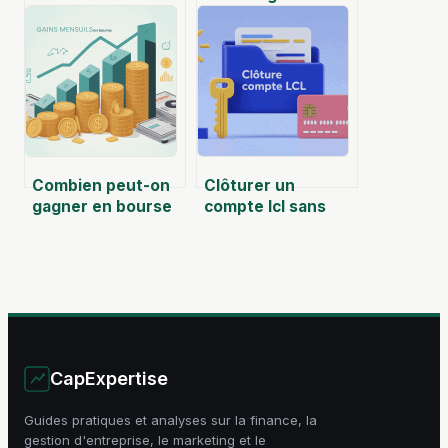
2025 ? analyse
retraite arrco :
complète et avis
guide complet
argumenté
pour en bénéficier
Combien peut-on
Clôturer un
gagner en bourse
compte lcl sans
par mois sans se
erreur ni frais
raconter
cachés
d’histoires
CapExpertise
Guides pratiques et analyses sur la finance, la
gestion d'entreprise, le marketing et le