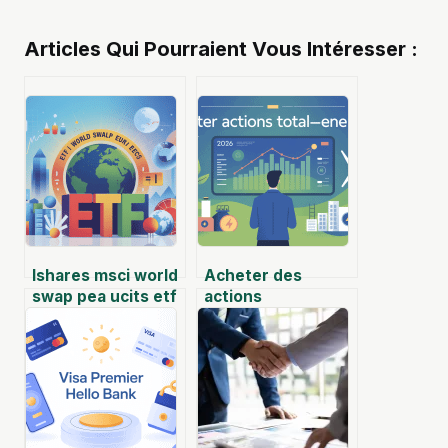
Articles Qui Pourraient Vous Intéresser :
Ishares msci world
Acheter des
swap pea ucits etf
actions
eur acc : le guide
totalenergies
complet pour
aujourd’hui :
investir
opportunité réelle
ou faux bon plan ?