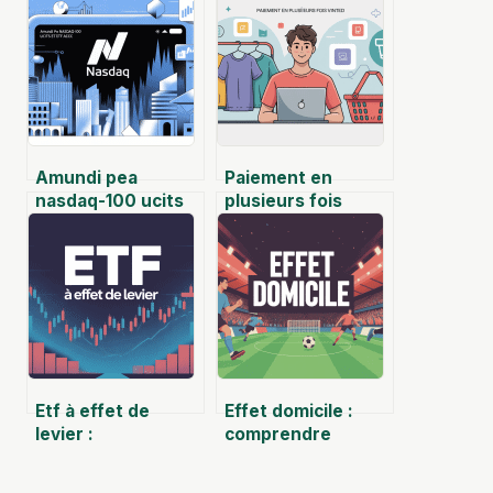
Amundi pea
Paiement en
nasdaq-100 ucits
plusieurs fois
etf acc : guide
vinted : comment
complet pour
ça marche
investir
vraiment et que
vérifier
Etf à effet de
Effet domicile :
levier :
comprendre
fonctionnement,
l’impact réel de
risques et bonnes
jouer à la maison