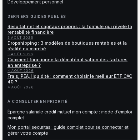
Développement personnel
DERNIERS GUIDES PUBLIÉS
Résultat net et capitaux propres : la formule qui révèle la
rentabilité financière
5 AOÛT 2026
Dropshipping : 3 modèles de boutiques rentables et la
réalité du marché
5 AOÛT 2026
Comment fonctionne la dématérialisation des factures
en entreprise ?
4 AOÛT 2026
Frais, PEA, liquidité : comment choisir le meilleur ETF CAC
40 ?
4 AOÛT 2026
À CONSULTER EN PRIORITÉ
Épargne salariale crédit mutuel mon compte : mode d’emploi
complet
Mon portail securitas : guide complet pour se connecter et
gérer votre compte