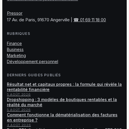
Pressor
17 Av. de Paris, 91670 Angerville
|
☎ 01 69 11 18 00
RUBRIQUES
Finance
Business
Marketing
Développement personnel
DERNIERS GUIDES PUBLIÉS
Résultat net et capitaux propres : la formule qui révèle la
rentabilité financière
5 AOÛT 2026
Dropshipping : 3 modèles de boutiques rentables et la
réalité du marché
5 AOÛT 2026
Comment fonctionne la dématérialisation des factures
en entreprise ?
4 AOÛT 2026