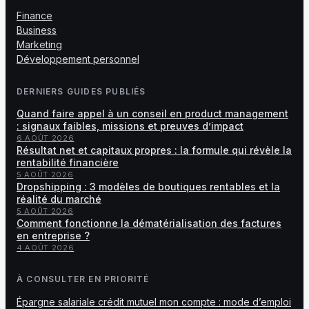
Finance
Business
Marketing
Développement personnel
DERNIERS GUIDES PUBLIÉS
Quand faire appel à un conseil en product management
: signaux faibles, missions et preuves d’impact
6 AOÛT 2026
Résultat net et capitaux propres : la formule qui révèle la
rentabilité financière
5 AOÛT 2026
Dropshipping : 3 modèles de boutiques rentables et la
réalité du marché
5 AOÛT 2026
Comment fonctionne la dématérialisation des factures
en entreprise ?
4 AOÛT 2026
À CONSULTER EN PRIORITÉ
Épargne salariale crédit mutuel mon compte : mode d’emploi