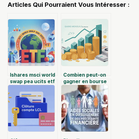
Articles Qui Pourraient Vous Intéresser :
Ishares msci world
Combien peut-on
swap pea ucits etf
gagner en bourse
eur acc : le guide
par mois sans se
complet pour
raconter
investir
d’histoires