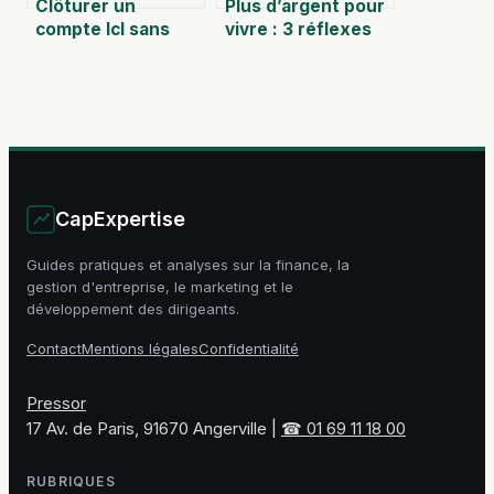
Clôturer un
Plus d’argent pour
compte lcl sans
vivre : 3 réflexes
erreur ni frais
d’urgence et les
cachés
aides pour
stabiliser votre
situation
CapExpertise
Guides pratiques et analyses sur la finance, la
gestion d'entreprise, le marketing et le
développement des dirigeants.
Contact
Mentions légales
Confidentialité
Pressor
17 Av. de Paris, 91670 Angerville
|
☎ 01 69 11 18 00
RUBRIQUES