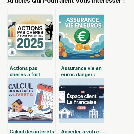
Articles Qui Pourraient Vous Intéresser :
Actions pas
Assurance vie en
chères à fort
euros danger :
potentiel en 2025 :
faut-il encore y
le guide pour
placer son argent
investir sans se
?
brûler
Calcul des intérêts
Accéder à votre