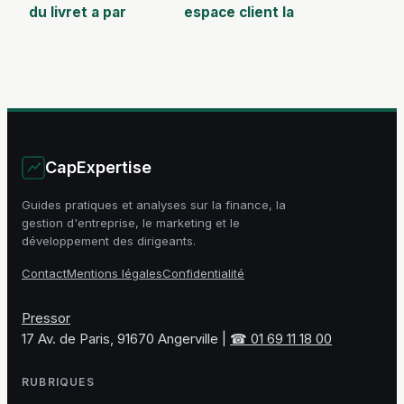
du livret a par
espace client la
quinzaine :
française scpi en
méthode simple et
toute simplicité
exemples
CapExpertise
Guides pratiques et analyses sur la finance, la
gestion d'entreprise, le marketing et le
développement des dirigeants.
Contact
Mentions légales
Confidentialité
Pressor
17 Av. de Paris, 91670 Angerville
|
☎ 01 69 11 18 00
RUBRIQUES