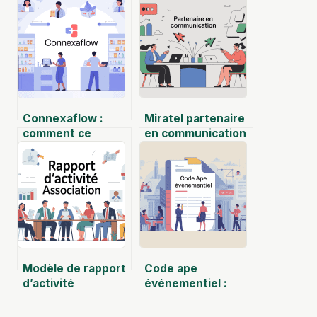
Connexaflow :
Miratel partenaire
comment ce
en communication
logiciel réinvente
: comment tirer le
la gestion des flux
meilleur de cette
en pharmacie
collaboration
Modèle de rapport
Code ape
d’activité
événementiel :
d’association sur
comment choisir le
word : guide
bon code pour