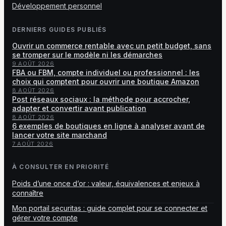
Développement personnel
DERNIERS GUIDES PUBLIÉS
Ouvrir un commerce rentable avec un petit budget, sans
se tromper sur le modèle ni les démarches
9 AOÛT 2026
FBA ou FBM, compte individuel ou professionnel : les
choix qui comptent pour ouvrir une boutique Amazon
8 AOÛT 2026
Post réseaux sociaux : la méthode pour accrocher,
adapter et convertir avant publication
8 AOÛT 2026
6 exemples de boutiques en ligne à analyser avant de
lancer votre site marchand
7 AOÛT 2026
À CONSULTER EN PRIORITÉ
Poids d’une once d’or : valeur, équivalences et enjeux à
connaître
Mon portail securitas : guide complet pour se connecter et
gérer votre compte