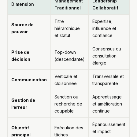
Management
Leadership
Dimension
Traditionnel
Collaboratif
Titre
Expertise,
Source de
hiérarchique
influence et
pouvoir
et statut
confiance
Consensus ou
Prise de
Top-down
consultation
décision
(descendante)
élargie
Verticale et
Transversale et
Communication
cloisonnée
transparente
Sanction ou
Apprentissage
Gestion de
recherche de
et amélioration
l’erreur
coupable
continue
Épanouissement
Objectif
Exécution des
et impact
principal
tâches