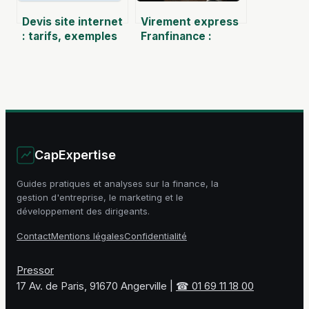
Devis site internet
Virement express
: tarifs, exemples
Franfinance :
et conseils pour
comment obtenir
payer le juste prix
vos fonds en 48h,
respecter le délai
légal et gérer
votre réserve ?
CapExpertise
Guides pratiques et analyses sur la finance, la
gestion d'entreprise, le marketing et le
développement des dirigeants.
Contact
Mentions légales
Confidentialité
Pressor
17 Av. de Paris, 91670 Angerville
|
☎ 01 69 11 18 00