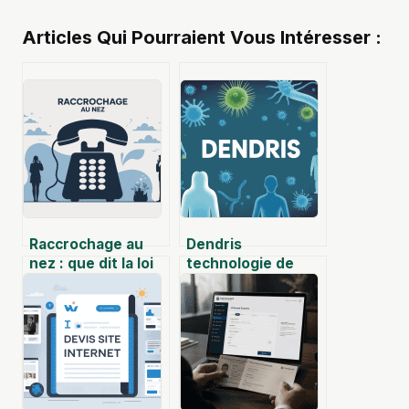
Articles Qui Pourraient Vous Intéresser :
Raccrochage au
Dendris
nez : que dit la loi
technologie de
et comment réagir
biopuces adn pour
?
le diagnostic
microbiologique
rapide