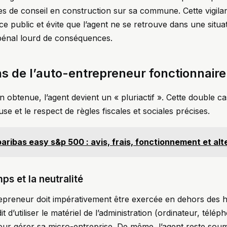
es de conseil en construction sur sa commune. Cette vigila
vice public et évite que l’agent ne se retrouve dans une situ
 pénal lourd de conséquences.
ns de l’auto-entrepreneur fonctionnaire
ion obtenue, l’agent devient un « pluriactif ». Cette double 
se et le respect de règles fiscales et sociales précises.
aribas easy s&p 500 : avis, frais, fonctionnement et alt
ps et la neutralité
trepreneur doit impérativement être exercée en dehors des h
it d’utiliser le matériel de l’administration (ordinateur, télé
our gérer sa micro-entreprise. De même, l’agent reste soum