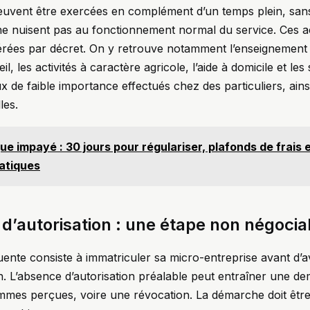
peuvent être exercées en complément d’un temps plein, sans
 ne nuisent pas au fonctionnement normal du service. Ces ac
érées par décret. On y retrouve notamment l’enseignement e
eil, les activités à caractère agricole, l’aide à domicile et les
 de faible importance effectués chez des particuliers, ainsi
les.
e impayé : 30 jours pour régulariser, plafonds de frais e
atiques
d’autorisation : une étape non négocia
quente consiste à immatriculer sa micro-entreprise avant d’av
n. L’absence d’autorisation préalable peut entraîner une d
mes perçues, voire une révocation. La démarche doit être