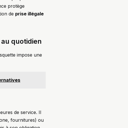
nce protège
ation de
prise illégale
 au quotidien
casquette impose une
ernatives
eures de service. Il
phone, fournitures) ou
is à son obligation