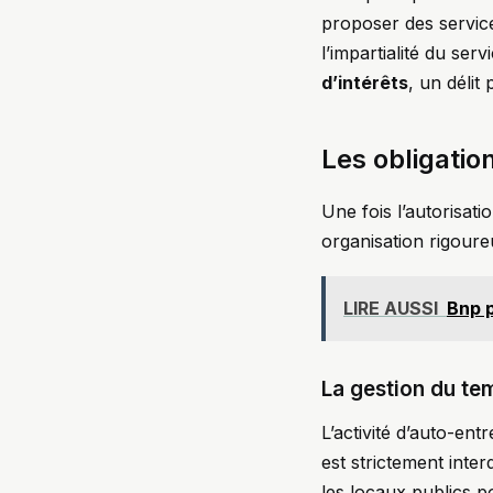
proposer des servic
l’impartialité du ser
d’intérêts
, un délit
Les obligatio
Une fois l’autorisat
organisation rigoureu
LIRE AUSSI
Bnp p
La gestion du tem
L’activité d’auto-en
est strictement interd
les locaux publics p