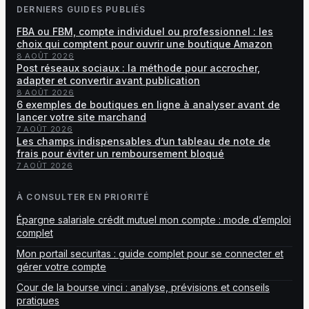
DERNIERS GUIDES PUBLIÉS
FBA ou FBM, compte individuel ou professionnel : les
choix qui comptent pour ouvrir une boutique Amazon
8 AOÛT 2026
Post réseaux sociaux : la méthode pour accrocher,
adapter et convertir avant publication
8 AOÛT 2026
6 exemples de boutiques en ligne à analyser avant de
lancer votre site marchand
7 AOÛT 2026
Les champs indispensables d’un tableau de note de
frais pour éviter un remboursement bloqué
7 AOÛT 2026
À CONSULTER EN PRIORITÉ
Épargne salariale crédit mutuel mon compte : mode d’emploi
complet
Mon portail securitas : guide complet pour se connecter et
gérer votre compte
Cour de la bourse vinci : analyse, prévisions et conseils
pratiques