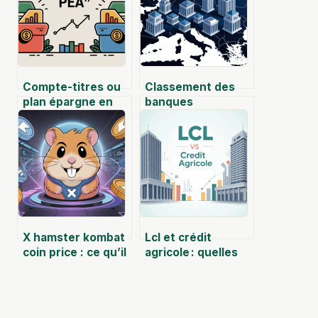
Compte-titres ou
Classement des
plan épargne en
banques
actions : que
européennes :
choisir pour
comprendre les
investir en bourse
leaders et les
?
enjeux en 2025
X hamster kombat
Lcl et crédit
coin price : ce qu’il
agricole : quelles
vaut vraiment et
différences et
comment
comment choisir
l’anticiper
sa banque