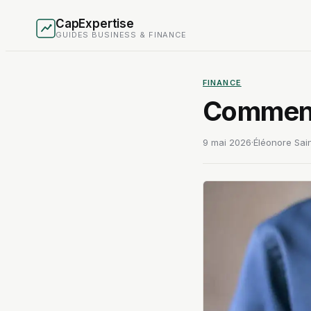
CapExpertise
GUIDES BUSINESS & FINANCE
FINANCE
Comment 
9 mai 2026
·
Éléonore Sain