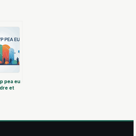
wp pea eu
dre et
 cette
e marché