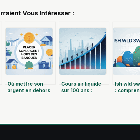
rraient Vous Intéresser :
Où mettre son
Cours air liquide
Ish wld s
argent en dehors
sur 100 ans :
: compren
des banques :
comprendre et
optimiser
options sûres et
analyser l’action
mesure d
rendements
sur le long terme