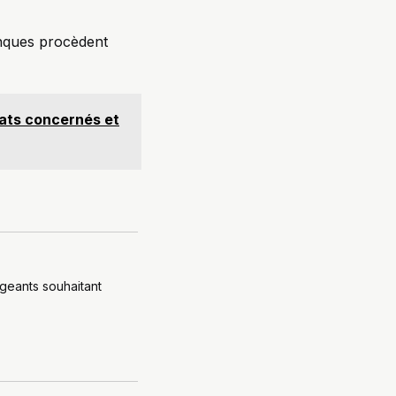
anques procèdent
ats concernés et
igeants souhaitant