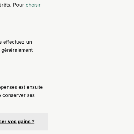
érêts. Pour
choisir
us effectuez un
t généralement
dépenses est ensuite
de conserver ses
ser vos gains ?