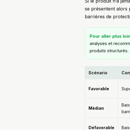
Si le produit n’a jam
se présentent alors 
barrières de protect
Pour aller plus loi
analyses et recomma
produits structurés.
Scénario
Con
Favorable
Supé
Bais
Médian
barr
Défavorable
Bais