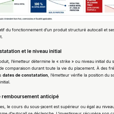
if du fonctionnement d’un produit structuré autocall et se
t.
atation et le niveau initial
it, l’émetteur détermine le « strike » ou niveau initial du 
 de comparaison durant toute la vie du placement. À des f
es
dates de constatation
, l’émetteur vérifie la position du 
itial.
 remboursement anticipé
tes, le cours du sous-jacent est supérieur ou égal au niveau 
me d’autocall se déclenche. L’investisseur récupère son capi