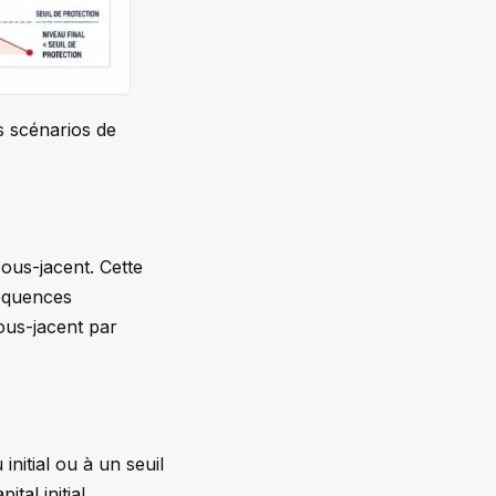
s scénarios de
sous-jacent. Cette
réquences
sous-jacent par
initial ou à un seuil
tal initial,