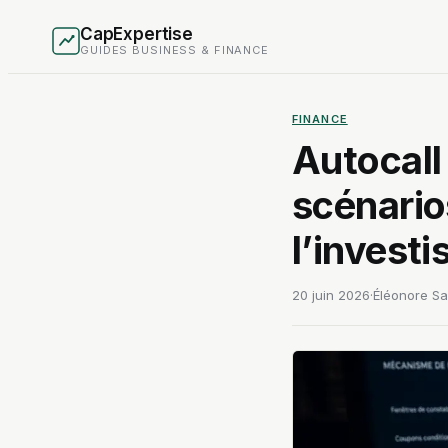
CapExpertise
GUIDES BUSINESS & FINANCE
FINANCE
Autocall
scénario
l’investi
20 juin 2026
·
Éléonore Sai