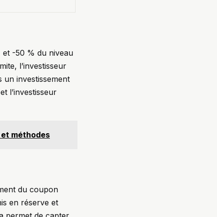
% et -50 % du niveau
mite, l’investisseur
s un investissement
et l’investisseur
s et méthodes
sement du coupon
mis en réserve et
la permet de capter