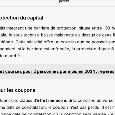
jacent.
otection du capital
its intègrent une barrière de protection, située entre -30 
 finale, le sous-jacent a baissé mais reste au-dessus de cette li
départ. Cette sécurité offre un coussin que ne possède pa
pendant, si la barrière est enfoncée, la protection disparaît 
 du marché.
et courses pour 2 personnes par mois en 2024 : repère
sur les coupons
cluent une clause d’
effet mémoire
. Si la condition de ver
une date de constatation, le coupon n’est pas perdu. Il est 
chaine date de constatation où la condition sera validée. Ce