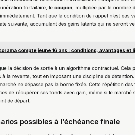
nération forfaitaire, le
coupon
, multipliée par le nombre 
 immédiatement. Tant que la condition de rappel n’est pas v
date suivante, accumulant des gains latents qui ne seront v
orama compte jeune 16 ans : conditions, avantages et l
ue la décision de sortie à un algorithme contractuel. Cela p
s à la revente, tout en imposant une discipline de détention.
 marché ne dépasse pas la borne fixée. Cette répétition des 
nces de récupérer ses fonds avec gain, même si le marché 
nt de départ.
narios possibles à l’échéance finale