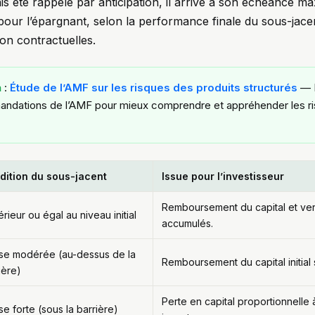
ais été rappelé par anticipation, il arrive à son échéance ma
pour l’épargnant, selon la performance finale du sous-jace
ion contractuelles.
n
:
Étude de l’AMF sur les risques des produits structurés
— D
ndations de l’AMF pour mieux comprendre et appréhender les ri
dition du sous-jacent
Issue pour l’investisseur
Remboursement du capital et v
rieur ou égal au niveau initial
accumulés.
se modérée (au-dessus de la
Remboursement du capital initial 
ière)
Perte en capital proportionnelle 
se forte (sous la barrière)