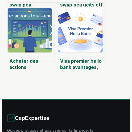
swap pea :
swap pea ucits etf
comprendre,
eur acc : le guide
comparer et bien
complet pour
investir
investir
Acheter des
Visa premier hello
actions
bank avantages,
totalenergies
plafonds,
aujourd’hui :
assurances et
opportunité réelle
conditions
ou faux bon plan ?
CapExpertise
Guides pratiques et analyses sur la finance, la